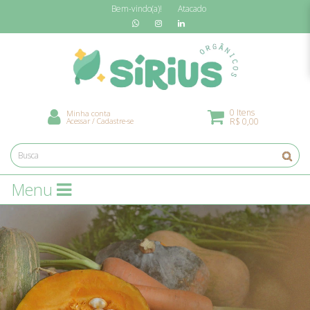
Bem-vindo(a)!
Atacado
0 Itens
Minha conta
Acessar
/
Cadastre-se
R$ 0,00
Menu