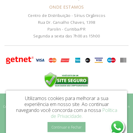
ONDE ESTAMOS
Centro de Distribuição - Sírius Orgânicos
Rua Dr. Carvalho Chaves, 1398
Parolin - Curitiba/PR
Segunda a sexta das 7h00 as 15h00
Utilizamos cookies para melhorar a sua
Sírius Orgânicos LTDA - CNPJ: 46.589.863/0001-47
experiência em nosso site.
Ao continuar
Centro de Distribuição - Sírius Orgânicos - Rua Dr. Carvalho Chaves, 1398 - Parolin
navegando você concorda com a nossa
Política
| Curitiba/PR - CEP: 80.220-010
de Privacidade
.
Sirius Orgânicos © 2026
Continuar e Fechar
Desenvolvido por
88digital