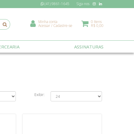
(41) 9861-1645
Siga-nos
Minha conta
0 Itens
Acessar
/
Cadastre-se
R$ 0,00
RCEARIA
ASSINATURAS
Exibir: