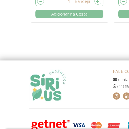
Adicionar na Cesta
FALE 
conta
(41) 9