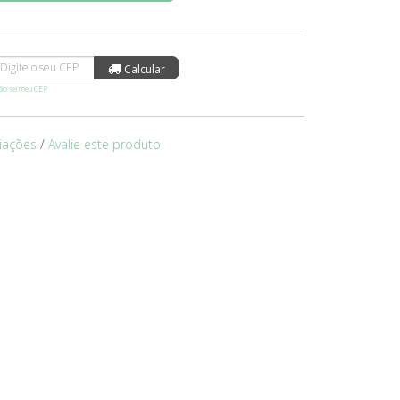
o sei meu CEP
liações
/
Avalie este produto