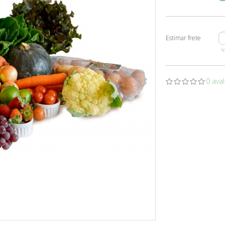
Nã
0 ava