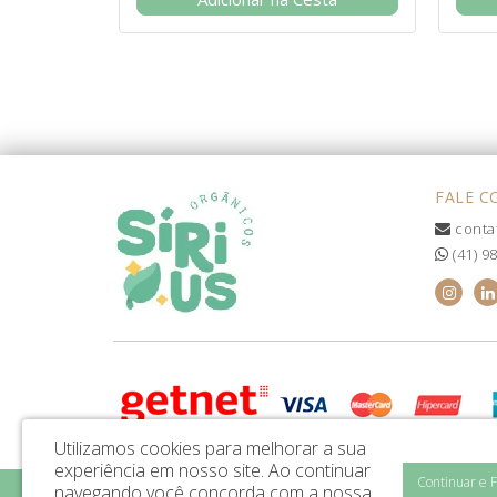
FALE 
conta
(41) 9
Utilizamos cookies para melhorar a sua
experiência em nosso site.
Ao continuar
Continuar e 
navegando você concorda com a nossa
Sírius Orgânicos LTDA - CNPJ: 46.589.863/0001-47