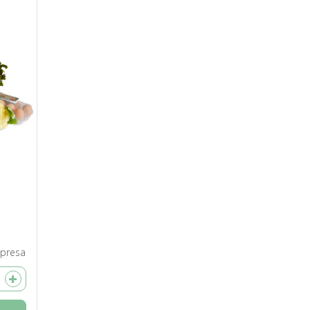
e
rpresa