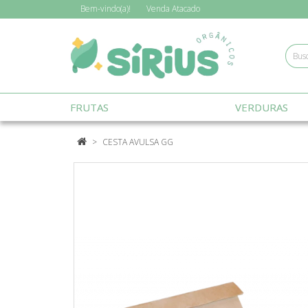
Bem-vindo(a)!
Venda
Atacado
FRUTAS
VERDURAS
CESTA AVULSA GG