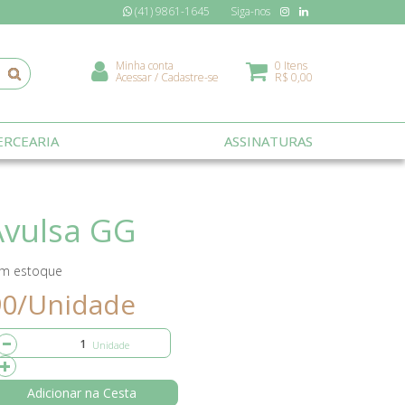
(41) 9861-1645
Siga-nos
Minha conta
0 Itens
Acessar
/
Cadastre-se
R$ 0,00
RCEARIA
ASSINATURAS
Avulsa GG
m estoque
90/Unidade
Adicionar na Cesta