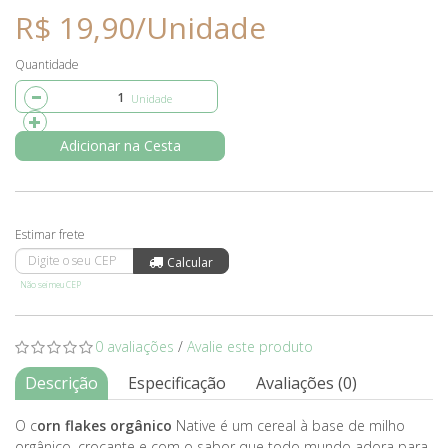
R$ 19,90/Unidade
Quantidade
Adicionar na Cesta
Não sei meu CEP
0 avaliações
/
Avalie este produto
Descrição
Especificação
Avaliações (0)
O c
orn flakes orgânico
Native é um cereal à base de milho
orgânico, crocante e com o sabor que todo mundo adora para