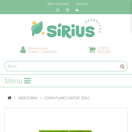
Bem-vindo(a)!
Atacado
0 Itens
Minha conta
Acessar
/
Cadastre-se
R$ 0,00
Menu
MERCEARIA
CORN FLAKES NATIVE 300G