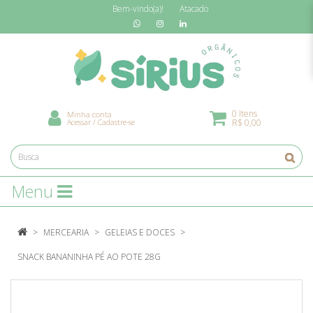
Bem-vindo(a)!
Atacado
0 Itens
Minha conta
Acessar
/
Cadastre-se
R$ 0,00
Menu
MERCEARIA
GELEIAS E DOCES
SNACK BANANINHA PÉ AO POTE 28G