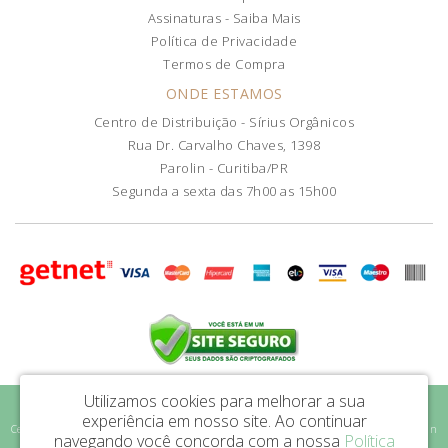
Assinaturas - Saiba Mais
Política de Privacidade
Termos de Compra
ONDE ESTAMOS
Centro de Distribuição - Sírius Orgânicos
Rua Dr. Carvalho Chaves, 1398
Parolin - Curitiba/PR
Segunda a sexta das 7h00 as 15h00
Utilizamos cookies para melhorar a sua
Sírius Orgânicos LTDA - CNPJ: 46.589.863/0001-47
experiência em nosso site.
Ao continuar
Centro de Distribuição - Sírius Orgânicos - Rua Dr. Carvalho Chaves, 1398 - Parolin
navegando você concorda com a nossa
Política