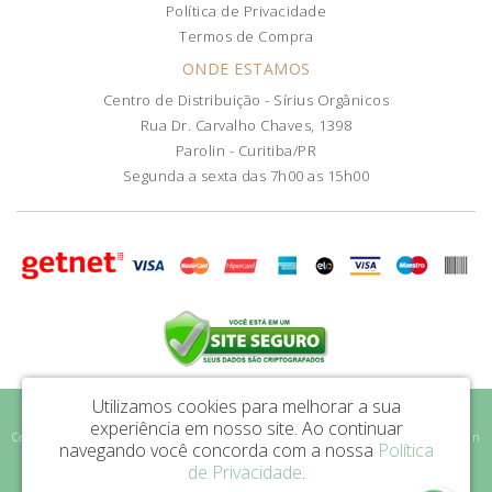
Política de Privacidade
Termos de Compra
ONDE ESTAMOS
Centro de Distribuição - Sírius Orgânicos
Rua Dr. Carvalho Chaves, 1398
Parolin - Curitiba/PR
Segunda a sexta das 7h00 as 15h00
Utilizamos cookies para melhorar a sua
Sírius Orgânicos LTDA - CNPJ: 46.589.863/0001-47
experiência em nosso site.
Ao continuar
Centro de Distribuição - Sírius Orgânicos - Rua Dr. Carvalho Chaves, 1398 - Parolin
navegando você concorda com a nossa
Política
| Curitiba/PR - CEP: 80.220-010
de Privacidade
.