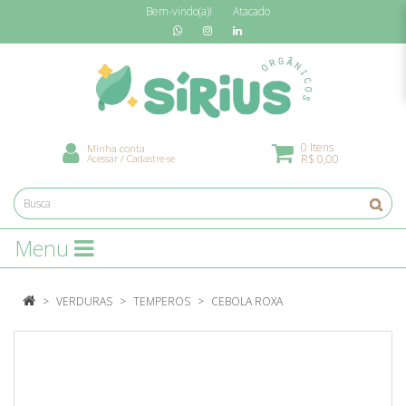
Bem-vindo(a)!
Atacado
0 Itens
Minha conta
Acessar
/
Cadastre-se
R$ 0,00
Menu
VERDURAS
TEMPEROS
CEBOLA ROXA