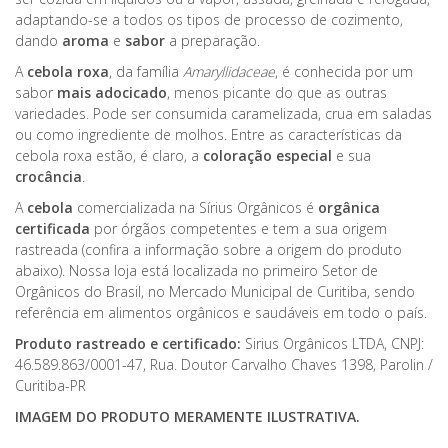
adaptando-se a todos os tipos de processo de cozimento,
dando
aroma
e
sabor
a preparação.
A
cebola roxa
, da família
Amaryllidaceae
, é conhecida por um
sabor
mais adocicado
, menos picante do que as outras
variedades. Pode ser consumida caramelizada, crua em saladas
ou como ingrediente de molhos. Entre as características da
cebola roxa estão, é claro, a
coloração especial
e sua
crocância
.
A
cebola
comercializada na Sírius Orgânicos é
orgânica
certificada
por órgãos competentes e tem a sua origem
rastreada (confira a informação sobre a origem do produto
abaixo). Nossa loja está localizada no primeiro Setor de
Orgânicos do Brasil, no Mercado Municipal de Curitiba, sendo
referência em alimentos orgânicos e saudáveis em todo o país.
Produto rastreado e certificado:
Sirius Orgânicos LTDA, CNPJ:
46.589.863/0001-47, Rua. Doutor Carvalho Chaves 1398, Parolin /
Curitiba-PR
IMAGEM DO PRODUTO MERAMENTE ILUSTRATIVA.