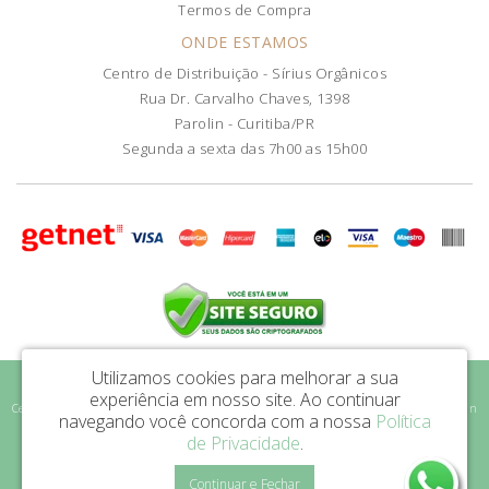
Termos de Compra
ONDE ESTAMOS
Centro de Distribuição - Sírius Orgânicos
Rua Dr. Carvalho Chaves, 1398
Parolin - Curitiba/PR
Segunda a sexta das 7h00 as 15h00
Utilizamos cookies para melhorar a sua
Sírius Orgânicos LTDA - CNPJ: 46.589.863/0001-47
experiência em nosso site.
Ao continuar
Centro de Distribuição - Sírius Orgânicos - Rua Dr. Carvalho Chaves, 1398 - Parolin
navegando você concorda com a nossa
Política
| Curitiba/PR - CEP: 80.220-010
de Privacidade
.
Sirius Orgânicos © 2026
Continuar e Fechar