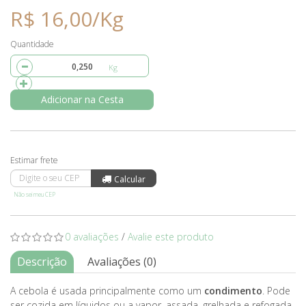
R$ 16,00/Kg
Quantidade
Adicionar na Cesta
Não sei meu CEP
0 avaliações
/
Avalie este produto
Descrição
Avaliações (0)
A cebola é usada principalmente como um
condimento
. Pode
ser cozida em líquidos ou a vapor, assada, grelhada e refogada,