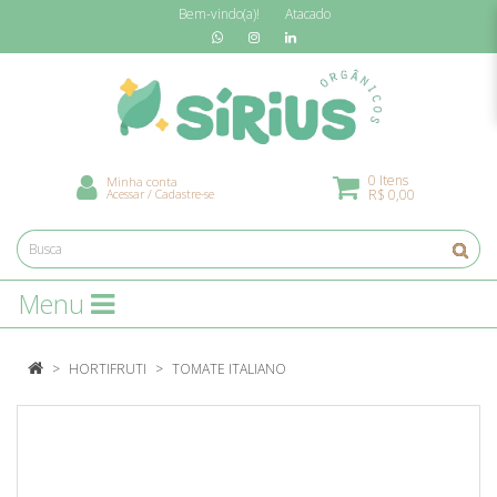
Bem-vindo(a)!
Atacado
0 Itens
Minha conta
Acessar
/
Cadastre-se
R$ 0,00
Menu
HORTIFRUTI
TOMATE ITALIANO