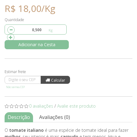
R$ 18,00/Kg
Quantidade
Adicionar na Cesta
Não sei meu CEP
0 avaliações
/
Avalie este produto
Descrição
Avaliações (0)
O
tomate italiano
é uma espécie de tomate ideal para fazer
molhos
, seu interior é mais
carnudo
e tem menos água e