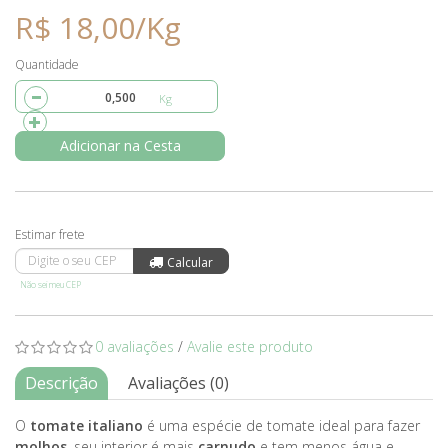
R$ 18,00/Kg
Quantidade
Adicionar na Cesta
Não sei meu CEP
0 avaliações
/
Avalie este produto
Descrição
Avaliações (0)
O
tomate italiano
é uma espécie de tomate ideal para fazer
molhos
, seu interior é mais
carnudo
e tem menos água e