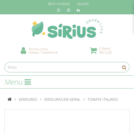
Bem-vindo(a)!
Atacado
0 Itens
Minha conta
Acessar
/
Cadastre-se
R$ 0,00
Menu
VERDURAS
VERDURAS EM GERAL
TOMATE ITALIANO